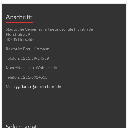
Anschrift:
Städtische Gemeinschaftsgrundschule Flurstraße
Flurstraße 59
40235 Düsseldorf
Rektorin: Frau Lüttmann
Telefon: 0211/89-24559
Konrektor: Herr Wobbermin
Telefon: 0211/8924555
Mail:
gg.flurstr@duesseldorf.de
Sekretariat: