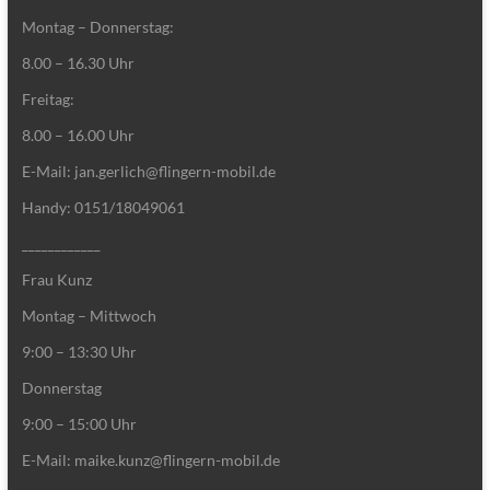
Montag – Donnerstag:
8.00 – 16.30 Uhr
Freitag:
8.00 – 16.00 Uhr
E-Mail: jan.gerlich@flingern-mobil.de
Handy: 0151/18049061
____________
Frau Kunz
Montag – Mittwoch
9:00 – 13:30 Uhr
Donnerstag
9:00 – 15:00 Uhr
E-Mail: maike.kunz@flingern-mobil.de