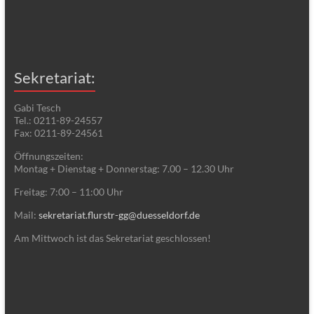
Sekretariat:
Gabi Tesch
Tel.: 0211-89-24557
Fax: 0211-89-24561
Öffnungszeiten:
Montag + Dienstag + Donnerstag: 7.00 – 12.30 Uhr
Freitag: 7:00 – 11:00 Uhr
Mail:
sekretariat.flurstr-gg@duesseldorf.de
Am Mittwoch ist das Sekretariat geschlossen!