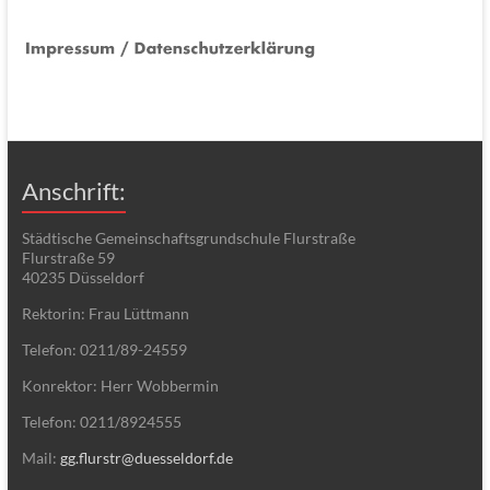
Anschrift:
Städtische Gemeinschaftsgrundschule Flurstraße
Flurstraße 59
40235 Düsseldorf
Rektorin: Frau Lüttmann
Telefon: 0211/89-24559
Konrektor: Herr Wobbermin
Telefon: 0211/8924555
Mail:
gg.flurstr@duesseldorf.de