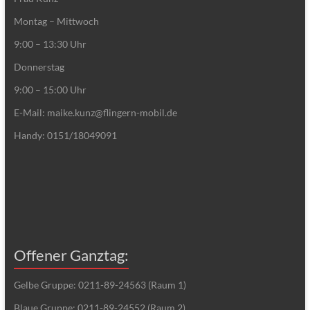
Montag – Mittwoch
9:00 – 13:30 Uhr
Donnerstag
9:00 – 15:00 Uhr
E-Mail: maike.kunz@flingern-mobil.de
Handy: 0151/18049091
Offener Ganztag:
Gelbe Gruppe: 0211-89-24563 (Raum 1)
Blaue Gruppe: 0211-89-24552 (Raum 2)