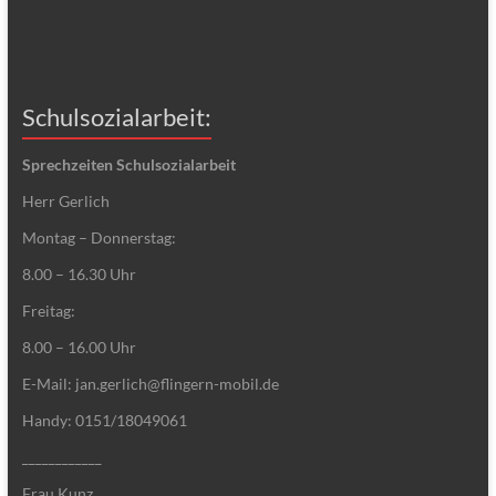
Schulsozialarbeit:
Sprechzeiten Schulsozialarbeit
Herr Gerlich
Montag – Donnerstag:
8.00 – 16.30 Uhr
Freitag:
8.00 – 16.00 Uhr
E-Mail: jan.gerlich@flingern-mobil.de
Handy: 0151/18049061
____________
Frau Kunz