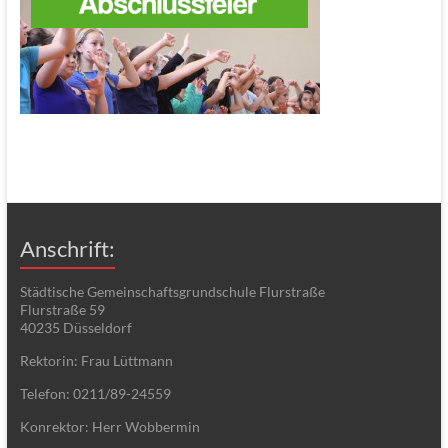
Anschrift:
Städtische Gemeinschaftsgrundschule Flurstraße
Flurstraße 59
40235 Düsseldorf
Rektorin: Frau Lüttmann
Telefon: 0211/89-24559
Konrektor: Herr Wobbermin