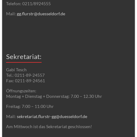
Telefon: 0211/8924555
Mail:
gg.flurstr@duesseldorf.de
Sekretariat:
Gabi Tesch
Tel.: 0211-89-24557
Fax: 0211-89-24561
Öffnungszeiten:
Montag + Dienstag + Donnerstag: 7.00 – 12.30 Uhr
Freitag: 7:00 – 11:00 Uhr
Mail:
sekretariat.flurstr-gg@duesseldorf.de
Am Mittwoch ist das Sekretariat geschlossen!