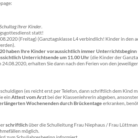
epage:
 Schultag Ihrer Kinder
.
sgottesdienst statt!
.08.2020 (Freitag) (Ganztagsklasse L4 verbindlich! Kinder in den
erden).
2020 haben Ihre Kinder voraussichtlich immer Unterrichtsbegin
ussichtlich Unterrichtsende um
11.00 Uhr
(die Kinder der Ganztag
 24.08.2020, erhalten Sie dann nach den Ferien von den jeweilige
schuldigen (es reicht erst per Telefon, dann schriftlich dem Kind m
ie ein
Attest vom Arzt
bei der Klassenlehrerin abgeben, ansonsten
/ verlängerten Wochenenden durch Brückentage
erkranken, benöt
mer
schriftlich
über die Schulleitung Frau Niephaus / Frau Lüttma
ahmefällen möglich.
ird zum Schuljahresbeginn informiert.