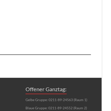
Offener Ganztag:
Gelbe Gruppe: 0211-89-24563 (Raum 1)
Blaue Gruppe: 0211-89-24552 (Raum 2)