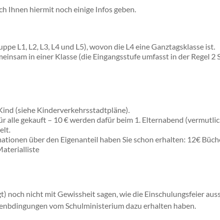
h Ihnen hiermit noch einige Infos geben.
pe L1, L2, L3, L4 und L5), wovon die L4 eine Ganztagsklasse ist.
insam in einer Klasse (die Eingangsstufe umfasst in der Regel 2 S
Kind (siehe Kinderverkehrsstadtpläne).
r alle gekauft – 10 € werden dafür beim 1. Elternabend (vermutlic
lt.
ationen über den Eigenanteil haben Sie schon erhalten: 12€ Büche
aterialliste
) noch nicht mit Gewissheit sagen, wie die Einschulungsfeier aus
menbdingungen vom Schulministerium dazu erhalten haben.