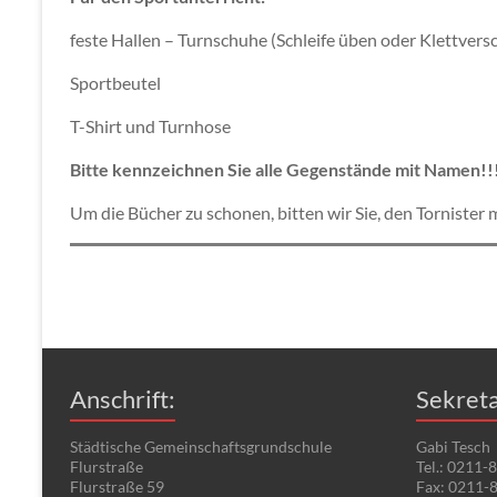
feste Hallen – Turnschuhe (Schleife üben oder Klettvers
Sportbeutel
T-Shirt und Turnhose
Bitte kennzeichnen Sie alle Gegenstände mit Namen!!
Um die Bücher zu schonen, bitten wir Sie, den Tornister
Anschrift:
Sekreta
Städtische Gemeinschaftsgrundschule
Gabi Tesch
Flurstraße
Tel.: 0211-
Flurstraße 59
Fax: 0211-