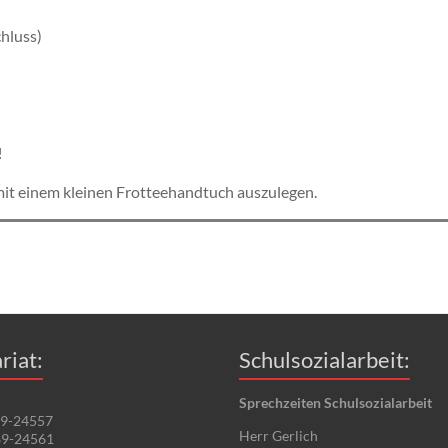
chluss)
!
 mit einem kleinen Frotteehandtuch auszulegen.
riat:
Schulsozialarbeit:
Sprechzeiten Schulsozialarbeit
89-24557
Herr Gerlich
89-24561