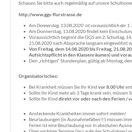
Schauen Sie bitte auch regelmäßig auf unsere Schulhom
http://www.ggs-flurstrasse.de
Am
Donnerstag, 13.08.2020
ist voraussichtlich der 1.
Am Donnerstag, 13.08.2020 findet kein Einschulung
Voraussichtlich beginnt die OGS am 2. Schultag, 14
21.08.2020 nach Absprache langsam eingewöhnt w
Von Freitag, dem 14.08.2020 bis Freitag, 21.08.
Aufsichtspflicht in den Klassenräumen) und vora
Den „richtigen“ Stundenplan, gültig ab Montag, dem
Organisatorisches:
Bei Krankheit müssen Sie Ihr Kind
vor 8.00 Uhr
ent
Sollte Ihr Kind mehr als 3 Tage krank sein, müssen S
Sollte Ihr Kind
direkt vor oder nach den Ferien 
Ansteckende Krankheiten immer sofort melden!
Beurlaubungen (in Ausnahmefällen!!!) müssen im
Ferien ist eine Beurlaubung nur in absoluten Ausn
Über wichtige Termine (im Laufe des Schuljahres) w