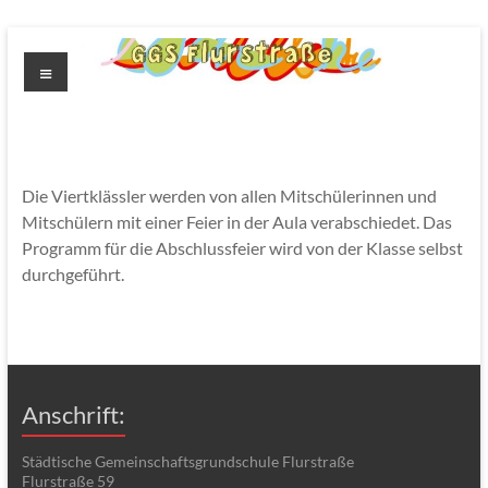
Zum
Inhalt
Menü
springen
GGS
Flurstrasse
Die Viertklässler werden von allen Mitschülerinnen und
Mitschülern mit einer Feier in der Aula verabschiedet. Das
Programm für die Abschlussfeier wird von der Klasse selbst
durchgeführt.
Anschrift:
Städtische Gemeinschaftsgrundschule Flurstraße
Flurstraße 59