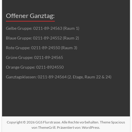
Offener Ganztag:
Gelbe Gruppe: 0211-89-24563 (Raum 1)
Blaue Gruppe: 0211-89-24552 (Raum 2)
Rote Gruppe: 0211-89-24550 (Raum 3)
Grüne Gruppe: 0211-89-24565
Orange Gruppe: 0211-8924550
Ganztagsklassen: 0211-89-24564 (2. Etage, Raum 22 & 24)
Copyright © 2026
GGS Flurstrasse
. Alle Rechte vorbehalten. Theme
Spacious
von ThemeGrill. Präsentiert von:
WordPress
.