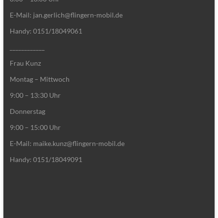
E-Mail: jan.gerlich@flingern-mobil.de
Handy: 0151/18049061
____________
Frau Kunz
Montag – Mittwoch
9:00 – 13:30 Uhr
Donnerstag
9:00 – 15:00 Uhr
E-Mail: maike.kunz@flingern-mobil.de
Handy: 0151/18049091