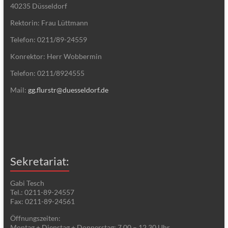
40235 Düsseldorf
Rektorin: Frau Lüttmann
Telefon: 0211/89-24559
Konrektor: Herr Wobbermin
Telefon: 0211/8924555
Mail:
gg.flurstr@duesseldorf.de
Sekretariat:
Gabi Tesch
Tel.: 0211-89-24557
Fax: 0211-89-24561
Öffnungszeiten:
Montag + Dienstag + Donnerstag: 7.00 – 12.30 Uhr