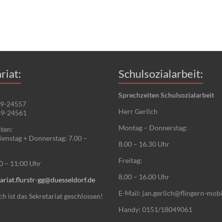
riat:
Schulsozialarbeit:
Sprechzeiten Schulsozialarbeit
89-24557
Herr Gerlich
89-24561
Montag – Donnerstag:
ten:
enstag + Donnerstag: 7.00 –
8.00 – 16.30 Uhr
Freitag:
00 – 11:00 Uhr
8.00 – 16.00 Uhr
ariat.flurstr-gg@duesseldorf.de
E-Mail: jan.gerlich@flingern-mobi
 ist das Sekretariat geschlossen!
Handy: 0151/18049061