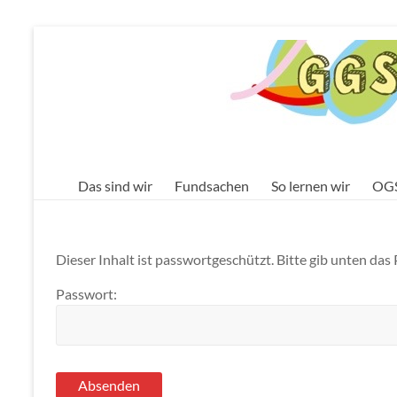
Zum
Inhalt
GGS
springen
Flurstrasse
Das sind wir
Fundsachen
So lernen wir
OG
Dieser Inhalt ist passwortgeschützt. Bitte gib unten das
Passwort: