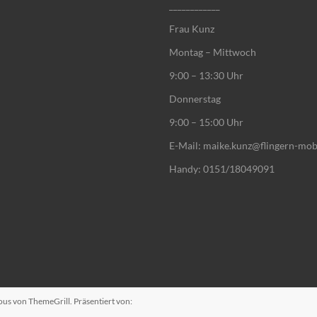
____________
Frau Kunz
Montag – Mittwoch
9:00 – 13:30 Uhr
Donnerstag
9:00 – 15:00 Uhr
E-Mail: maike.kunz@flingern-mob
Handy: 0151/18049091
ous
von ThemeGrill. Präsentiert von: