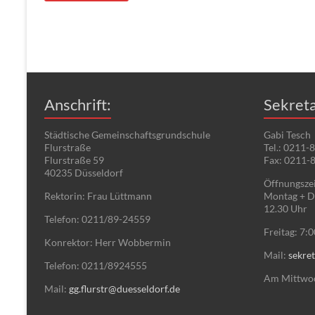
Anschrift:
Sekreta
Städtische Gemeinschaftsgrundschule
Gabi Tesch
Flurstraße
Tel.: 0211-
Flurstraße 59
Fax: 0211-
40235 Düsseldorf
Öffnungszei
Rektorin: Frau Lüttmann
Montag + Di
12.30 Uhr
Telefon: 0211/89-24559
Freitag: 7:
Konrektor: Herr Wobbermin
Mail:
sekret
Telefon: 0211/8924555
Am Mittwoch
Mail:
gg.flurstr@duesseldorf.de