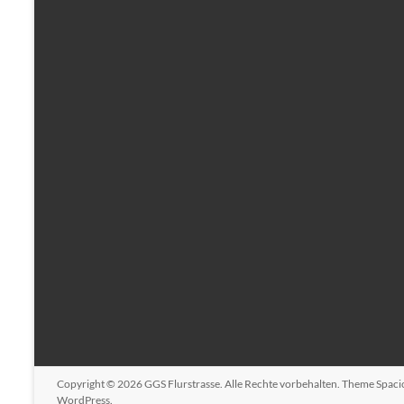
Copyright © 2026
GGS Flurstrasse
. Alle Rechte vorbehalten. Theme
Spaci
WordPress
.