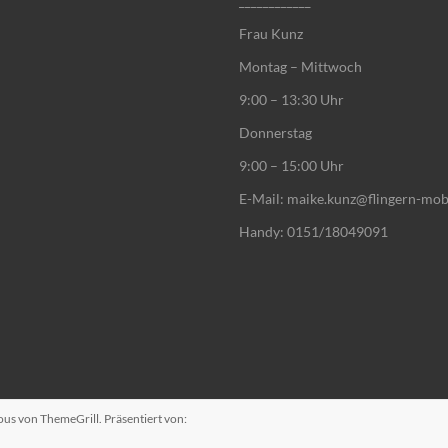
____________
Frau Kunz
Montag – Mittwoch
9:00 – 13:30 Uhr
Donnerstag
9:00 – 15:00 Uhr
E-Mail: maike.kunz@flingern-mob
Handy: 0151/18049091
ous
von ThemeGrill. Präsentiert von: