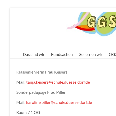
Zum
Inhalt
GGS
springen
Flurstrasse
Das sind wir
Fundsachen
So lernen wir
OG
Klassenlehrerin Frau Keisers
Mail:
tanja.keisers@schule.duesseldorf.de
Sonderpädagoge Frau Piller
Mail:
karoline.piller@schule.duesseldorf.de
Raum 7 1 OG