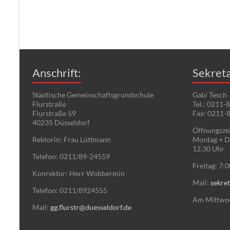
Anschrift:
Sekreta
Städtische Gemeinschaftsgrundschule
Gabi Tesch
Flurstraße
Tel.: 0211-
Flurstraße 59
Fax: 0211-
40235 Düsseldorf
Öffnungszei
Rektorin: Frau Lüttmann
Montag + Di
12.30 Uhr
Telefon: 0211/89-24559
Freitag: 7:
Konrektor: Herr Wobbermin
Mail:
sekret
Telefon: 0211/8924555
Am Mittwoch
Mail:
gg.flurstr@duesseldorf.de