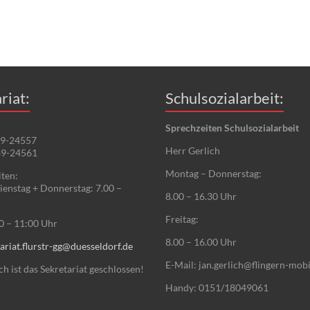
riat:
Schulsozialarbeit:
Sprechzeiten Schulsozialarbeit
89-24557
Herr Gerlich
89-24561
Montag – Donnerstag:
ten:
enstag + Donnerstag: 7.00 –
8.00 – 16.30 Uhr
Freitag:
00 – 11:00 Uhr
8.00 – 16.00 Uhr
ariat.flurstr-gg@duesseldorf.de
E-Mail: jan.gerlich@flingern-mobi
 ist das Sekretariat geschlossen!
Handy: 0151/18049061