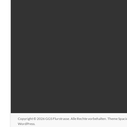
Copyright © 2026
GGS Flurstrasse
. Alle Rechte vorbehalten. Theme
Spaci
WordPress
.