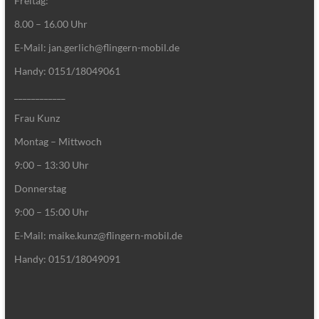
Freitag:
8.00 – 16.00 Uhr
E-Mail: jan.gerlich@flingern-mobil.de
Handy: 0151/18049061
____________
Frau Kunz
Montag – Mittwoch
9:00 – 13:30 Uhr
Donnerstag
9:00 – 15:00 Uhr
E-Mail: maike.kunz@flingern-mobil.de
Handy: 0151/18049091