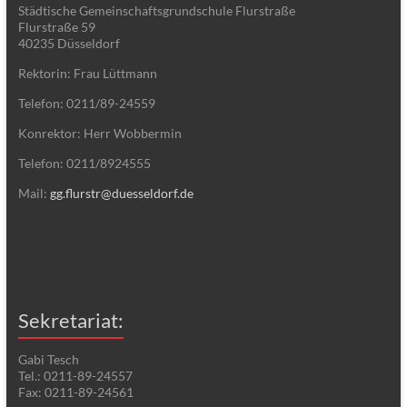
Städtische Gemeinschaftsgrundschule Flurstraße
Flurstraße 59
40235 Düsseldorf
Rektorin: Frau Lüttmann
Telefon: 0211/89-24559
Konrektor: Herr Wobbermin
Telefon: 0211/8924555
Mail:
gg.flurstr@duesseldorf.de
Sekretariat:
Gabi Tesch
Tel.: 0211-89-24557
Fax: 0211-89-24561