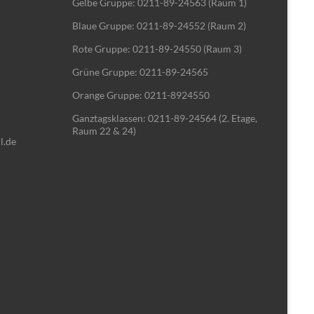
Gelbe Gruppe: 0211-89-24563 (Raum 1)
Blaue Gruppe: 0211-89-24552 (Raum 2)
Rote Gruppe: 0211-89-24550 (Raum 3)
Grüne Gruppe: 0211-89-24565
Orange Gruppe: 0211-8924550
Ganztagsklassen: 0211-89-24564 (2. Etage,
Raum 22 & 24)
l.de