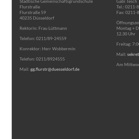
Städtische Gemeinschaftsgrundschule
Gabi Tesch
Flurstraße
Tel.: 0211-
Flurstraße 59
Fax: 0211-
40235 Düsseldorf
Öffnungszei
Rektorin: Frau Lüttmann
Montag + Di
12.30 Uhr
Telefon: 0211/89-24559
Freitag: 7:
Konrektor: Herr Wobbermin
Mail:
sekret
Telefon: 0211/8924555
Am Mittwoch
Mail:
gg.flurstr@duesseldorf.de