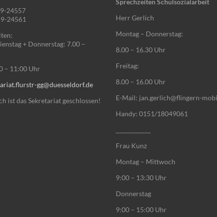
Sprechzeiten Schulsozialarbeit
89-24557
Herr Gerlich
89-24561
Montag – Donnerstag:
ten:
enstag + Donnerstag: 7.00 –
8.00 – 16.30 Uhr
Freitag:
00 – 11:00 Uhr
8.00 – 16.00 Uhr
ariat.flurstr-gg@duesseldorf.de
E-Mail: jan.gerlich@flingern-mobi
 ist das Sekretariat geschlossen!
Handy: 0151/18049061
____________
Frau Kunz
Montag – Mittwoch
9:00 – 13:30 Uhr
Donnerstag
9:00 – 15:00 Uhr