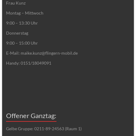
Frau Kunz
Montag – Mittwoch
9:00 – 13:30 Uhr
Donnerstag
9:00 – 15:00 Uhr
E-Mail: maike.kunz@flingern-mobil.de
Handy: 0151/18049091
Offener Ganztag:
Gelbe Gruppe: 0211-89-24563 (Raum 1)