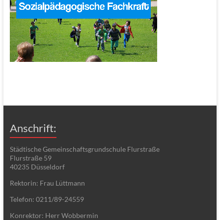
Anschrift:
Städtische Gemeinschaftsgrundschule Flurstraße
Flurstraße 59
40235 Düsseldorf
Rektorin: Frau Lüttmann
Telefon: 0211/89-24559
Konrektor: Herr Wobbermin