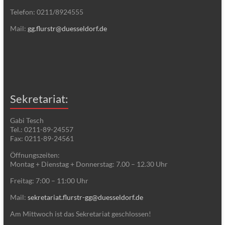
Telefon: 0211/8924555
Mail:
gg.flurstr@duesseldorf.de
Sekretariat:
Gabi Tesch
Tel.: 0211-89-24557
Fax: 0211-89-24561
Öffnungszeiten:
Montag + Dienstag + Donnerstag: 7.00 – 12.30 Uhr
Freitag: 7:00 – 11:00 Uhr
Mail:
sekretariat.flurstr-gg@duesseldorf.de
Am Mittwoch ist das Sekretariat geschlossen!