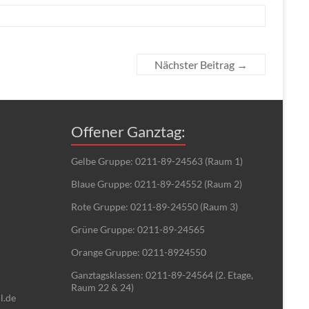
Nächster Beitrag
→
Offener Ganztag:
Gelbe Gruppe: 0211-89-24563 (Raum 1)
Blaue Gruppe: 0211-89-24552 (Raum 2)
Rote Gruppe: 0211-89-24550 (Raum 3)
Grüne Gruppe: 0211-89-24565
Orange Gruppe: 0211-8924550
Ganztagsklassen: 0211-89-24564 (2. Etage,
Raum 22 & 24)
l.de