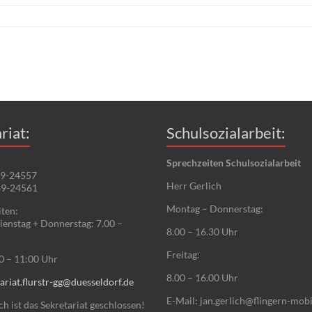
riat:
Schulsozialarbeit:
Sprechzeiten Schulsozialarbeit
89-24557
Herr Gerlich
89-24561
Montag – Donnerstag:
ten:
enstag + Donnerstag: 7.00 –
8.00 – 16.30 Uhr
Freitag:
00 – 11:00 Uhr
8.00 – 16.00 Uhr
ariat.flurstr-gg@duesseldorf.de
E-Mail: jan.gerlich@flingern-mobi
 ist das Sekretariat geschlossen!