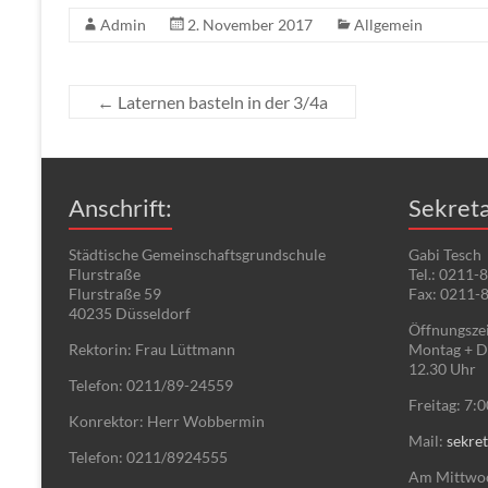
Admin
2. November 2017
Allgemein
←
Laternen basteln in der 3/4a
Anschrift:
Sekreta
Städtische Gemeinschaftsgrundschule
Gabi Tesch
Flurstraße
Tel.: 0211-
Flurstraße 59
Fax: 0211-
40235 Düsseldorf
Öffnungszei
Rektorin: Frau Lüttmann
Montag + Di
12.30 Uhr
Telefon: 0211/89-24559
Freitag: 7:
Konrektor: Herr Wobbermin
Mail:
sekret
Telefon: 0211/8924555
Am Mittwoch