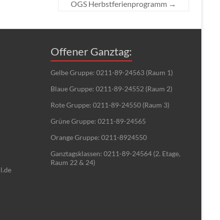
OGS Herbstferienprogramm
→
Offener Ganztag:
Gelbe Gruppe: 0211-89-24563 (Raum 1)
Blaue Gruppe: 0211-89-24552 (Raum 2)
Rote Gruppe: 0211-89-24550 (Raum 3)
Grüne Gruppe: 0211-89-24565
Orange Gruppe: 0211-8924550
Ganztagsklassen: 0211-89-24564 (2. Etage,
Raum 22 & 24)
l.de