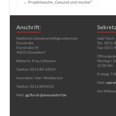
←
Projektwoche „Gesund und munter“
Anschrift:
Sekreta
Städtische Gemeinschaftsgrundschule
Gabi Tesch
Flurstraße
Tel.: 0211-
Flurstraße 59
Fax: 0211-
40235 Düsseldorf
Öffnungszei
Rektorin: Frau Lüttmann
Montag + Di
12.30 Uhr
Telefon: 0211/89-24559
Freitag: 7:
Konrektor: Herr Wobbermin
Mail:
sekret
Telefon: 0211/8924555
Am Mittwoch
Mail:
gg.flurstr@duesseldorf.de