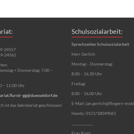
riat:
Schulsozialarbeit:
Sprechzeiten Schulsozialarbeit
89-24557
Herr Gerlich
89-24561
Montag – Donnerstag:
ten:
enstag + Donnerstag: 7.00 –
8.00 – 16.30 Uhr
Freitag:
00 – 11:00 Uhr
8.00 – 16.00 Uhr
ariat.flurstr-gg@duesseldorf.de
E-Mail: jan.gerlich@flingern-mobi
 ist das Sekretariat geschlossen!
Handy: 0151/18049061
____________
Frau Kunz