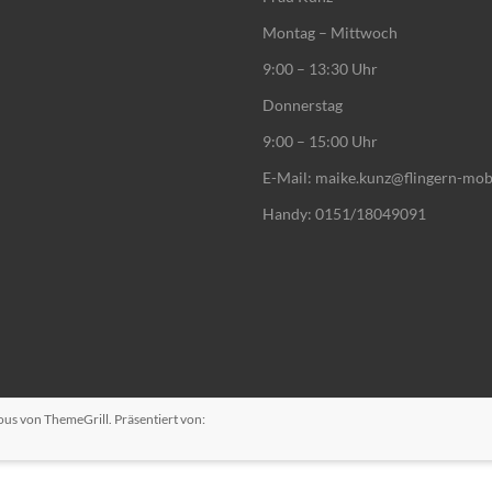
Montag – Mittwoch
9:00 – 13:30 Uhr
Donnerstag
9:00 – 15:00 Uhr
E-Mail: maike.kunz@flingern-mob
Handy: 0151/18049091
ous
von ThemeGrill. Präsentiert von: