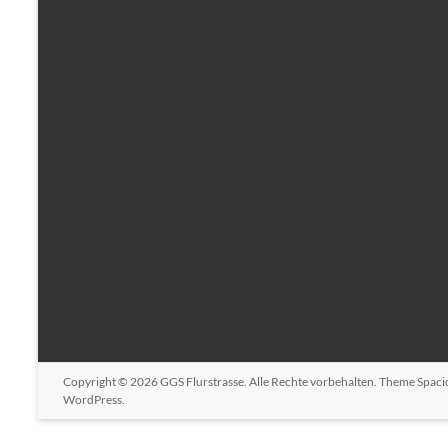
Copyright © 2026
GGS Flurstrasse
. Alle Rechte vorbehalten. Theme
Spaci
WordPress
.