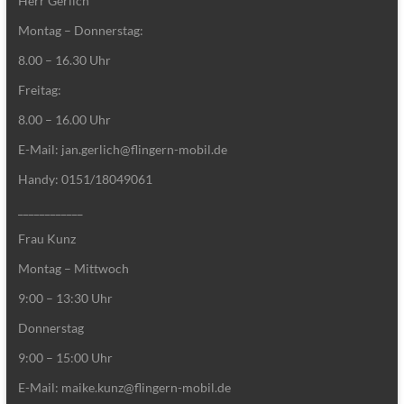
Herr Gerlich
Montag – Donnerstag:
8.00 – 16.30 Uhr
Freitag:
8.00 – 16.00 Uhr
E-Mail: jan.gerlich@flingern-mobil.de
Handy: 0151/18049061
____________
Frau Kunz
Montag – Mittwoch
9:00 – 13:30 Uhr
Donnerstag
9:00 – 15:00 Uhr
E-Mail: maike.kunz@flingern-mobil.de