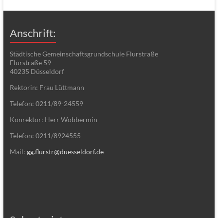
Anschrift:
Städtische Gemeinschaftsgrundschule Flurstraße
Flurstraße 59
40235 Düsseldorf
Rektorin: Frau Lüttmann
Telefon: 0211/89-24559
Konrektor: Herr Wobbermin
Telefon: 0211/8924555
Mail:
gg.flurstr@duesseldorf.de