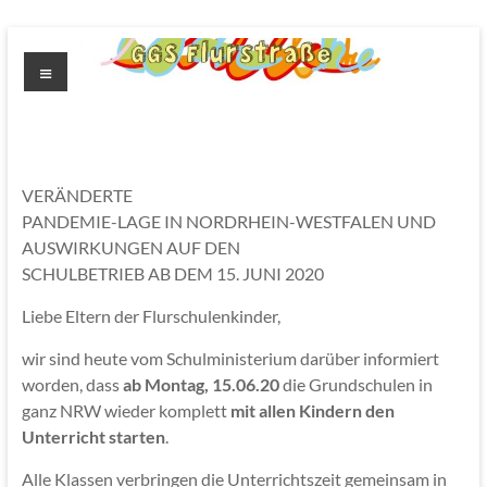
Zum
Inhalt
Menü
springen
GGS
Flurstrasse
VERÄNDERTE
PANDEMIE-LAGE IN NORDRHEIN-WESTFALEN UND
AUSWIRKUNGEN AUF DEN
SCHULBETRIEB AB DEM 15. JUNI 2020
Liebe Eltern der Flurschulenkinder,
wir sind heute vom Schulministerium darüber informiert
worden, dass
ab Montag, 15.06.20
die Grundschulen in
ganz NRW wieder komplett
mit allen Kindern den
Unterricht starten
.
Alle Klassen verbringen die Unterrichtszeit gemeinsam in