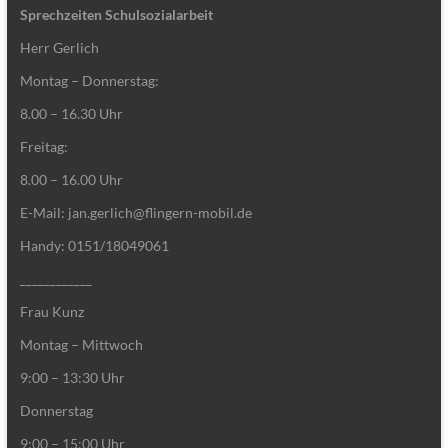
Sprechzeiten Schulsozialarbeit
Herr Gerlich
Montag – Donnerstag:
8.00 – 16.30 Uhr
Freitag:
8.00 – 16.00 Uhr
E-Mail: jan.gerlich@flingern-mobil.de
Handy: 0151/18049061
____________
Frau Kunz
Montag – Mittwoch
9:00 – 13:30 Uhr
Donnerstag
9:00 – 15:00 Uhr