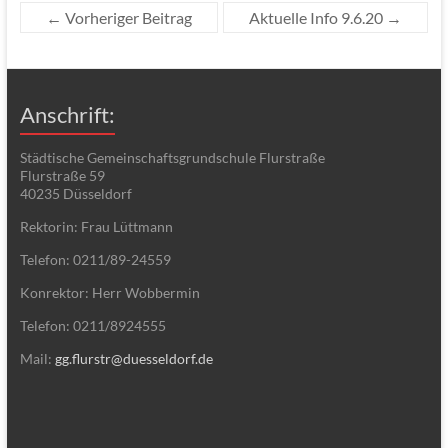
←
Vorheriger Beitrag
Aktuelle Info 9.6.20
→
Anschrift:
Städtische Gemeinschaftsgrundschule Flurstraße
Flurstraße 59
40235 Düsseldorf
Rektorin: Frau Lüttmann
Telefon: 0211/89-24559
Konrektor: Herr Wobbermin
Telefon: 0211/8924555
Mail:
gg.flurstr@duesseldorf.de