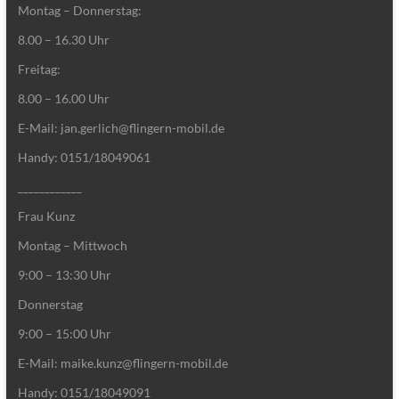
Montag – Donnerstag:
8.00 – 16.30 Uhr
Freitag:
8.00 – 16.00 Uhr
E-Mail: jan.gerlich@flingern-mobil.de
Handy: 0151/18049061
____________
Frau Kunz
Montag – Mittwoch
9:00 – 13:30 Uhr
Donnerstag
9:00 – 15:00 Uhr
E-Mail: maike.kunz@flingern-mobil.de
Handy: 0151/18049091