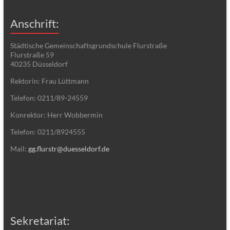
Anschrift:
Städtische Gemeinschaftsgrundschule Flurstraße
Flurstraße 59
40235 Düsseldorf
Rektorin: Frau Lüttmann
Telefon: 0211/89-24559
Konrektor: Herr Wobbermin
Telefon: 0211/8924555
Mail:
gg.flurstr@duesseldorf.de
Sekretariat: