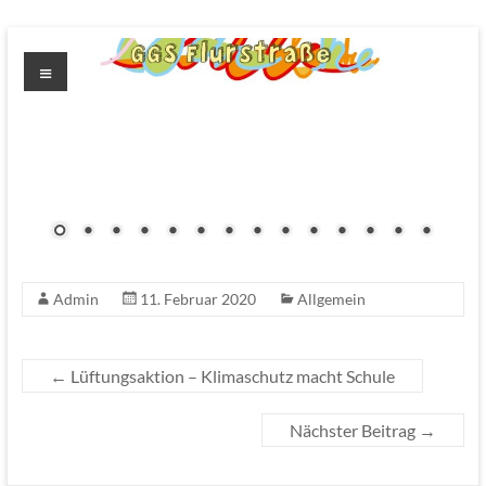
Zum
Inhalt
Menü
springen
GGS
Flurstrasse
Admin
11. Februar 2020
Allgemein
←
Lüftungsaktion – Klimaschutz macht Schule
Nächster Beitrag
→