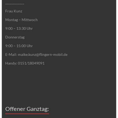
____________
Frau Kunz
Montag – Mittwoch
9:00 – 13:30 Uhr
Donnerstag
9:00 – 15:00 Uhr
E-Mail: maike.kunz@flingern-mobil.de
Handy: 0151/18049091
Offener Ganztag: