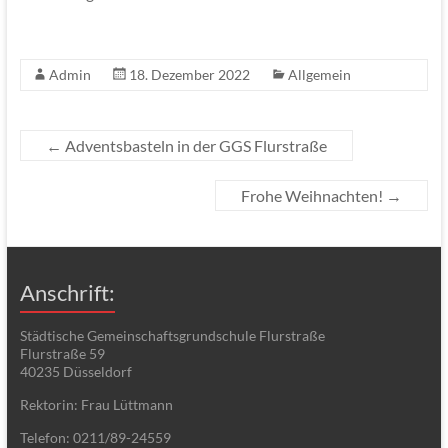
Admin
18. Dezember 2022
Allgemein
←
Adventsbasteln in der GGS Flurstraße
Frohe Weihnachten!
→
Anschrift:
Städtische Gemeinschaftsgrundschule Flurstraße
Flurstraße 59
40235 Düsseldorf
Rektorin: Frau Lüttmann
Telefon: 0211/89-24559