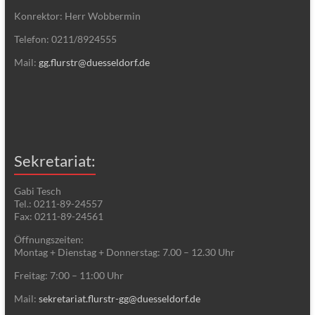
Konrektor: Herr Wobbermin
Telefon: 0211/8924555
Mail:
gg.flurstr@duesseldorf.de
Sekretariat:
Gabi Tesch
Tel.: 0211-89-24557
Fax: 0211-89-24561
Öffnungszeiten:
Montag + Dienstag + Donnerstag: 7.00 – 12.30 Uhr
Freitag: 7:00 – 11:00 Uhr
Mail:
sekretariat.flurstr-gg@duesseldorf.de