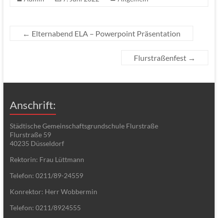
←
Elternabend ELA – Powerpoint Präsentation
Flurstraßenfest
→
Anschrift:
Städtische Gemeinschaftsgrundschule Flurstraße
Flurstraße 59
40235 Düsseldorf
Rektorin: Frau Lüttmann
Telefon: 0211/89-24559
Konrektor: Herr Wobbermin
Telefon: 0211/8924555