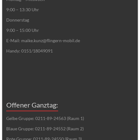
9:00 – 13:30 Uhr
Donnerstag
9:00 – 15:00 Uhr
E-Mail: maike.kunz@flingern-mobil.de
Handy: 0151/18049091
Offener Ganztag:
Gelbe Gruppe: 0211-89-24563 (Raum 1)
Blaue Gruppe: 0211-89-24552 (Raum 2)
Rote Gruppe: 0211-89-24550 (Raum 3)