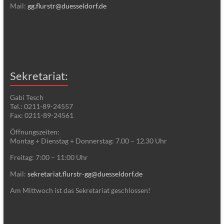
Mail:
gg.flurstr@duesseldorf.de
Sekretariat:
Gabi Tesch
Tel.: 0211-89-24557
Fax: 0211-89-24561
Öffnungszeiten:
Montag + Dienstag + Donnerstag: 7.00 – 12.30 Uhr
Freitag: 7:00 – 11:00 Uhr
Mail:
sekretariat.flurstr-gg@duesseldorf.de
Am Mittwoch ist das Sekretariat geschlossen!