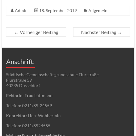
Admin
18. September 2019
Allgemein
←
Vorheriger Beitrag
Nächster Beitrag
→
Anschrift:
Städtische Gemeinschaftsgrundschule Flurstraße
Flurstraße 59
40235 Düsseldorf
Rektorin: Frau Lüttmann
Telefon: 0211/89-24559
Konrektor: Herr Wobbermin
Telefon: 0211/8924555
Mail:
gg.flurstr@duesseldorf.de