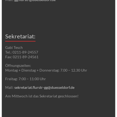
Sekretariat:
Gabi Tesch
Tel.: 0211-89-24557
Fax: 0211-89-24561
Öffnungszeiten:
Montag + Dienstag + Donnerstag: 7.00 – 12.30 Uhr
Freitag: 7:00 – 11:00 Uhr
Mail:
sekretariat.flurstr-gg@duesseldorf.de
Am Mittwoch ist das Sekretariat geschlossen!