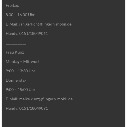
Freitag:
8.00 – 16.00 Uhr
E-Mail: jan.gerlich@flingern-mobil.de
Handy: 0151/18049061
____________
Frau Kunz
Montag – Mittwoch
9:00 – 13:30 Uhr
Donnerstag
9:00 – 15:00 Uhr
E-Mail: maike.kunz@flingern-mobil.de
Handy: 0151/18049091