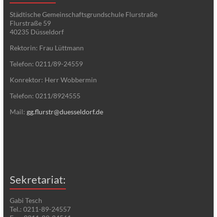
Städtische Gemeinschaftsgrundschule Flurstraße
Flurstraße 59
40235 Düsseldorf
Rektorin: Frau Lüttmann
Telefon: 0211/89-24559
Konrektor: Herr Wobbermin
Telefon: 0211/8924555
Mail:
gg.flurstr@duesseldorf.de
Sekretariat:
Gabi Tesch
Tel.: 0211-89-24557