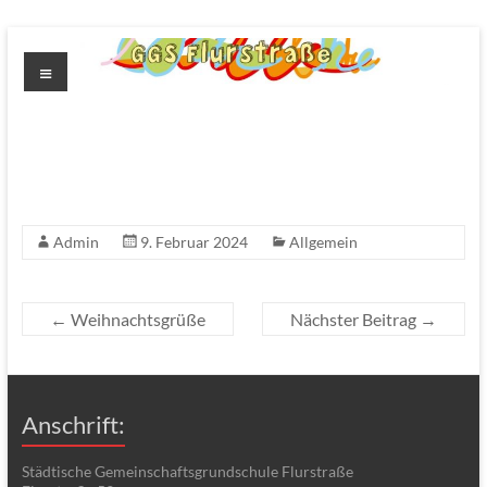
Zum
Inhalt
Menü
springen
GGS
Flurstrasse
Admin
9. Februar 2024
Allgemein
←
Weihnachtsgrüße
Nächster Beitrag
→
Anschrift:
Städtische Gemeinschaftsgrundschule Flurstraße