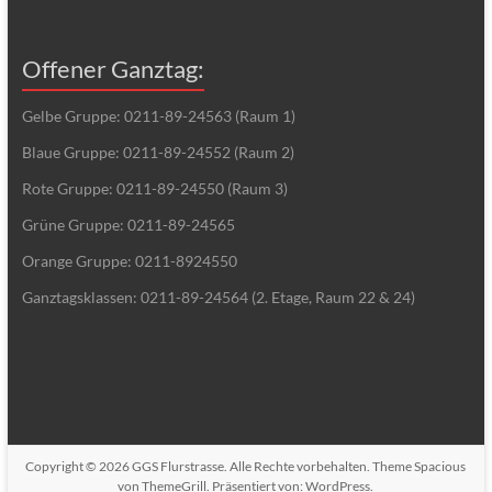
Offener Ganztag:
Gelbe Gruppe: 0211-89-24563 (Raum 1)
Blaue Gruppe: 0211-89-24552 (Raum 2)
Rote Gruppe: 0211-89-24550 (Raum 3)
Grüne Gruppe: 0211-89-24565
Orange Gruppe: 0211-8924550
Ganztagsklassen: 0211-89-24564 (2. Etage, Raum 22 & 24)
Copyright © 2026
GGS Flurstrasse
. Alle Rechte vorbehalten. Theme
Spacious
von ThemeGrill. Präsentiert von:
WordPress
.