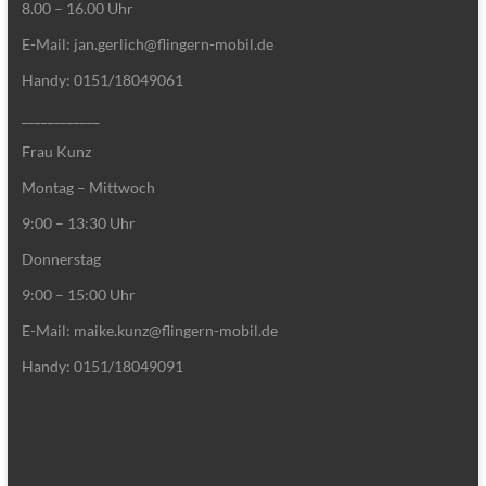
8.00 – 16.00 Uhr
E-Mail: jan.gerlich@flingern-mobil.de
Handy: 0151/18049061
____________
Frau Kunz
Montag – Mittwoch
9:00 – 13:30 Uhr
Donnerstag
9:00 – 15:00 Uhr
E-Mail: maike.kunz@flingern-mobil.de
Handy: 0151/18049091