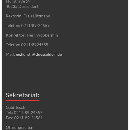
Flurstraße 59
40235 Düsseldorf
Rektorin: Frau Lüttmann
Telefon: 0211/89-24559
Konrektor: Herr Wobbermin
Telefon: 0211/8924555
Mail:
gg.flurstr@duesseldorf.de
Sekretariat:
Gabi Tesch
Tel.: 0211-89-24557
Fax: 0211-89-24561
Öffnungszeiten: