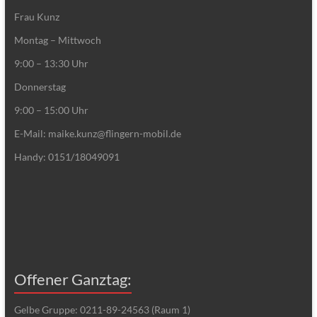
Frau Kunz
Montag – Mittwoch
9:00 – 13:30 Uhr
Donnerstag
9:00 – 15:00 Uhr
E-Mail: maike.kunz@flingern-mobil.de
Handy: 0151/18049091
Offener Ganztag:
Gelbe Gruppe: 0211-89-24563 (Raum 1)