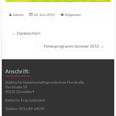
Admin
10. Juni 2015
Allgemein
←
Dankeschön!
Ferienprogramm Sommer 2015
→
Anschrift:
Städtische Gemeinschaftsgrundschule Flurstraße
Flurstraße 59
40235 Düsseldorf
Rektorin: Frau Lüttmann
Telefon: 0211/89-24559