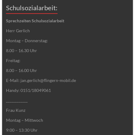
Schulsozialarbeit:
Sprechzeiten Schulsozialarbeit
Herr Gerlich
Montag – Donnerstag:
8.00 – 16.30 Uhr
Freitag:
8.00 – 16.00 Uhr
E-Mail: jan.gerlich@flingern-mobil.de
Handy: 0151/18049061
____________
Frau Kunz
Montag – Mittwoch
9:00 – 13:30 Uhr