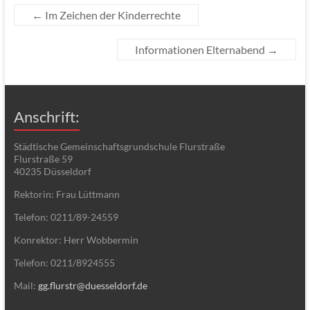
←
Im Zeichen der Kinderrechte
Informationen Elternabend
→
Anschrift:
Städtische Gemeinschaftsgrundschule Flurstraße
Flurstraße 59
40235 Düsseldorf
Rektorin: Frau Lüttmann
Telefon: 0211/89-24559
Konrektor: Herr Wobbermin
Telefon: 0211/8924555
Mail:
gg.flurstr@duesseldorf.de