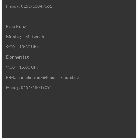
Handy: 0151/18049061
____________
Frau Kunz
Montag – Mittwoch
9:00 – 13:30 Uhr
Donnerstag
9:00 – 15:00 Uhr
E-Mail: maike.kunz@flingern-mobil.de
Handy: 0151/18049091