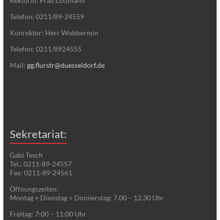
Rektorin: Frau Lüttmann
Telefon: 0211/89-24559
Konrektor: Herr Wobbermin
Telefon: 0211/8924555
Mail:
gg.flurstr@duesseldorf.de
Sekretariat:
Gabi Tesch
Tel.: 0211-89-24557
Fax: 0211-89-24561
Öffnungszeiten:
Montag + Dienstag + Donnerstag: 7.00 – 12.30 Uhr
Freitag: 7:00 – 11:00 Uhr