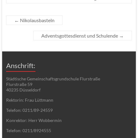
←
Nikolausbasteln
Adventsgottesdienst und Schulende
→
Anschrift:
Städtische Gemeinschaftsgrundschule Flurstraße
Flurstraße 59
40235 Düsseldorf
Rektorin: Frau Lüttmann
Telefon: 0211/89-24559
Konrektor: Herr Wobbermin
Telefon: 0211/8924555