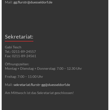
Mail:
gg.flurstr@duesseldorf.de
Sekretariat:
Gabi Tesch
Tel.: 0211-89-24557
Fax: 0211-89-24561
Öffnungszeiten:
Montag + Dienstag + Donnerstag: 7.00 – 12.30 Uhr
Freitag: 7:00 – 11:00 Uhr
Mail:
sekretariat.flurstr-gg@duesseldorf.de
Am Mittwoch ist das Sekretariat geschlossen!