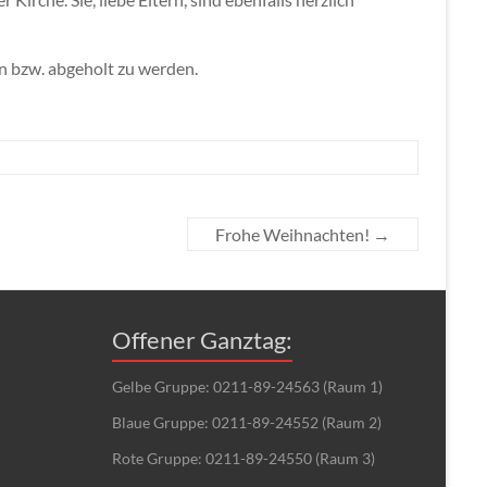
n bzw. abgeholt zu werden.
Frohe Weihnachten!
→
Offener Ganztag:
Gelbe Gruppe: 0211-89-24563 (Raum 1)
Blaue Gruppe: 0211-89-24552 (Raum 2)
Rote Gruppe: 0211-89-24550 (Raum 3)