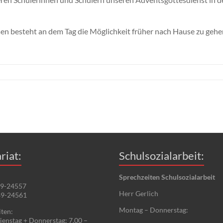
n besteht an dem Tag die Möglichkeit früher nach Hause zu gehe
riat:
Schulsozialarbeit:
Sprechzeiten Schulsozialarbeit
89-24557
Herr Gerlich
89-24561
Montag – Donnerstag:
ten:
enstag + Donnerstag: 7.00 –