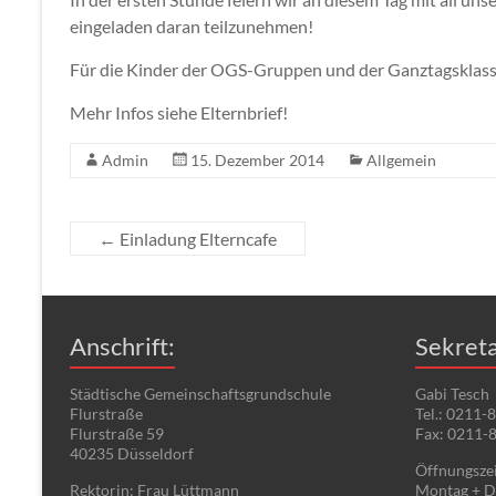
eingeladen daran teilzunehmen!
Für die Kinder der OGS-Gruppen und der Ganztagsklasse
Mehr Infos siehe Elternbrief!
Admin
15. Dezember 2014
Allgemein
←
Einladung Elterncafe
Anschrift:
Sekreta
Städtische Gemeinschaftsgrundschule
Gabi Tesch
Flurstraße
Tel.: 0211-
Flurstraße 59
Fax: 0211-
40235 Düsseldorf
Öffnungszei
Rektorin: Frau Lüttmann
Montag + Di