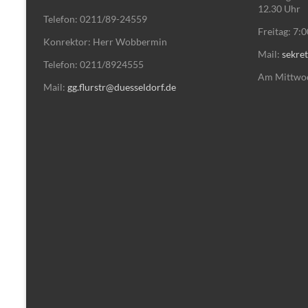
12.30 Uhr
Telefon: 0211/89-24559
Freitag: 7:
Konrektor: Herr Wobbermin
Mail:
sekret
Telefon: 0211/8924555
Am Mittwoch
Mail:
gg.flurstr@duesseldorf.de