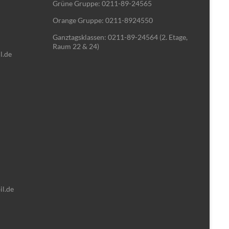
Grüne Gruppe: 0211-89-24565
Orange Gruppe: 0211-8924550
Ganztagsklassen: 0211-89-24564 (2. Etage,
Raum 22 & 24)
l.de
il.de