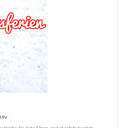
 Uhr.
irche. Sie, liebe Eltern, sind ebenfalls herzlich