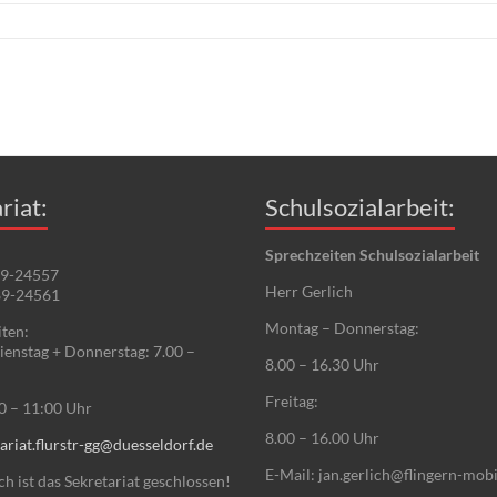
riat:
Schulsozialarbeit:
Sprechzeiten Schulsozialarbeit
89-24557
Herr Gerlich
89-24561
Montag – Donnerstag:
ten:
enstag + Donnerstag: 7.00 –
8.00 – 16.30 Uhr
Freitag:
00 – 11:00 Uhr
8.00 – 16.00 Uhr
ariat.flurstr-gg@duesseldorf.de
E-Mail: jan.gerlich@flingern-mobi
 ist das Sekretariat geschlossen!