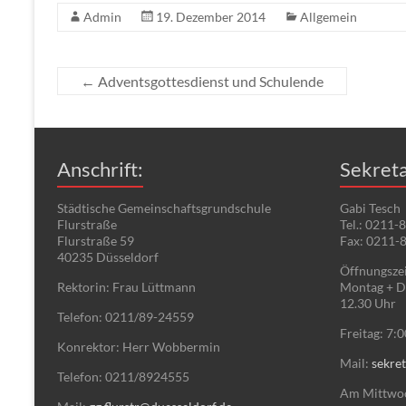
Admin
19. Dezember 2014
Allgemein
←
Adventsgottesdienst und Schulende
Anschrift:
Sekreta
Städtische Gemeinschaftsgrundschule
Gabi Tesch
Flurstraße
Tel.: 0211-
Flurstraße 59
Fax: 0211-
40235 Düsseldorf
Öffnungszei
Rektorin: Frau Lüttmann
Montag + Di
12.30 Uhr
Telefon: 0211/89-24559
Freitag: 7:
Konrektor: Herr Wobbermin
Mail:
sekret
Telefon: 0211/8924555
Am Mittwoch