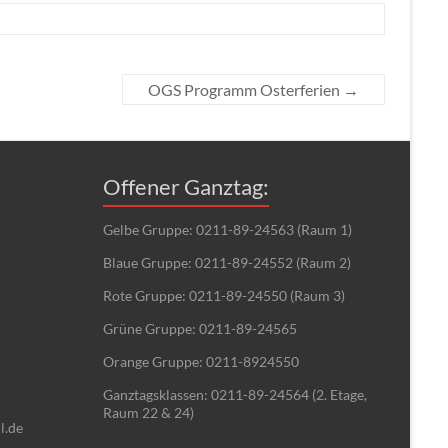
OGS Programm Osterferien
→
Offener Ganztag:
Gelbe Gruppe: 0211-89-24563 (Raum 1)
Blaue Gruppe: 0211-89-24552 (Raum 2)
Rote Gruppe: 0211-89-24550 (Raum 3)
Grüne Gruppe: 0211-89-24565
Orange Gruppe: 0211-8924550
Ganztagsklassen: 0211-89-24564 (2. Etage,
Raum 22 & 24)
l.de